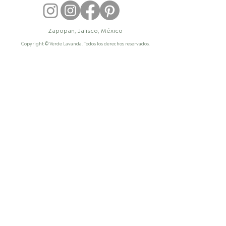
Zapopan, Jalisco, México
Copyright © Verde Lavanda. Todos los derechos reservados.
paisajismo en México, diseño de
jardines, diseño de exteriores, diseño
de paisaje, diseño de áreas verdes,
arquitectura del paisaje, diseño de
paisaje, despacho de paisajismo,
paisajista profesional, paisajismo
residencial, diseño de jardines
residenciales, jardines de lujo, diseño
de jardines modernos, paisajismo para
casas, arquitecto paisajista, paisajistas,
paisajista mexico, los mejores
paisajistas, paisajismo comercial,
diseño de áreas verdes comerciales,
paisajismo para hoteles, paisajismo
para restaurantes, diseño de espacios
exteriores comerciales, paisajismo para