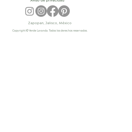
Zapopan, Jalisco, México
Copyright © Verde Lavanda. Todos los derechos reservados.
paisajismo en México, diseño de
jardines, diseño de exteriores, diseño
de paisaje, diseño de áreas verdes,
arquitectura del paisaje, diseño de
paisaje, despacho de paisajismo,
paisajista profesional, paisajismo
residencial, diseño de jardines
residenciales, jardines de lujo, diseño
de jardines modernos, paisajismo para
casas, arquitecto paisajista, paisajistas,
paisajista mexico, los mejores
paisajistas, paisajismo comercial,
diseño de áreas verdes comerciales,
paisajismo para hoteles, paisajismo
para restaurantes, diseño de espacios