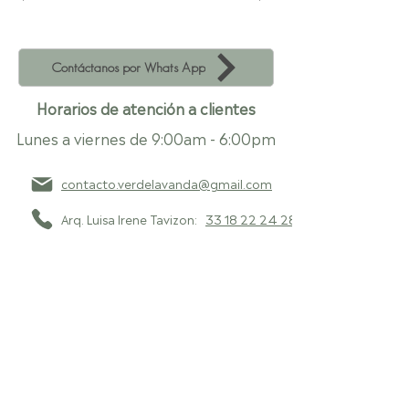
Contáctanos por Whats App
Horarios de atención a clientes
Lunes a viernes de 9:00am - 6:00pm
contacto.verdelavanda@gmail.com
Arq. Luisa Irene Tavizon:
33 18 22 24 28
Arq. Dalia Ng Aleman:
33 41 15 03 00
Aviso de privacidad
Zapopan, Jalisco, México
Copyright © Verde Lavanda. Todos los derechos reservados.