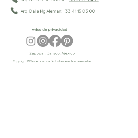
Arq. Dalia Ng Aleman:
33 41 15 03 00
Aviso de privacidad
Zapopan, Jalisco, México
Copyright © Verde Lavanda. Todos los derechos reservados.
paisajismo en México, diseño de
jardines, diseño de exteriores, diseño
de paisaje, diseño de áreas verdes,
arquitectura del paisaje, diseño de
paisaje, despacho de paisajismo,
paisajista profesional, paisajismo
residencial, diseño de jardines
residenciales, jardines de lujo, diseño
de jardines modernos, paisajismo para
casas, arquitecto paisajista, paisajistas,
paisajista mexico, los mejores