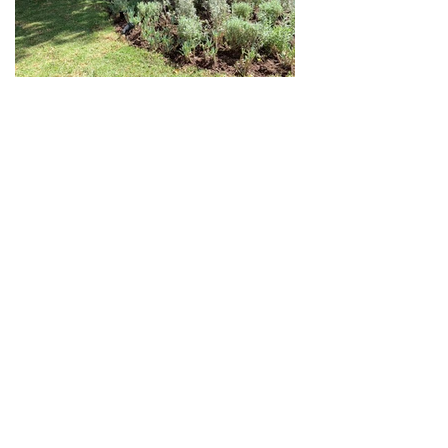
Contáctanos por Whats App
Horarios de atención a clientes
Lunes a viernes de 9:00am - 6:00pm
contacto.verdelavanda@gmail.com
Arq. Luisa Irene Tavizon:
33 18 22 24 28
Arq. Dalia Ng Aleman:
33 41 15 03 00